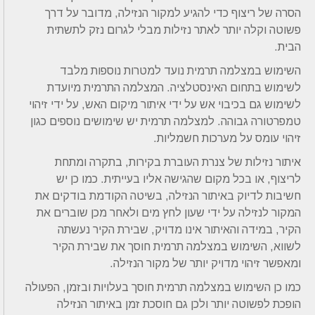
הסרה של ריצוף כדי להגיע למקור הנזילה, מדובר על דרך
פשוטה וקלה יותר לאתר נזילות מבלי לגרום נזק לתשתית
הבית.
השימוש במצלמה תרמית נועד למטרות נוספות מלבד
לשימוש בתחום האינסטלציה. המצלמה התרמית מיועדת
לשימוש גם בכיבוי אש על ידי איתור מיקום האש, על ידי זיהוי
טמפרטורה גבוהה. למצלמה תרמית יש שימושים נוספים כגון
זיהוי עומס על מערכות חשמליות.
איתור נזילות של צנרת העוברת בקירות, בתקרה ומתחת
לריצוף, או בכל מקום שהגישה אליו בעייתית. כמו כן יש
חשיבות לדיוק באיתור הנזילה, בשיטה הקודמת בודקים את
המקור לנזילה על ידי שעון לחץ מים ולאחר מכן שוברים את
הקיר, במידה והאיתור אינו מדויק, שבירת הקיר נעשתה
לשווא, השימוש במצלמה תרמית חוסך את שבירת הקיר
ומאפשר זיהוי מדויק יותר של מקור הנזילה.
כמו כן השימוש במצלמה תרמית חוסך בעלויות ובזמן, הפעולה
הופכת לפשוטה יותר ולכן גם חוסכת זמן באיתור הנזילה