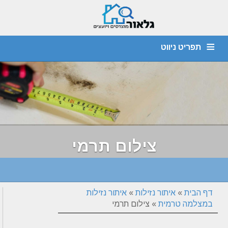
תפריט ניווט
מהנדס קונסטרוקציה
חוות דעת הנדסית
יועץ איטום
דף הבית
צור קשר
אודות
איתור נזילות
ביקורת מבנים
ליקויי בניה
צילום תרמי
דף הבית
»
איתור נזילות
»
איתור נזילות
במצלמה טרמית
»
צילום תרמי