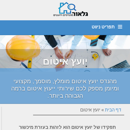
תפריט ניווט
מהנדס קונסטרוקציה
חוות דעת הנדסית
יועץ איטום
דף הבית
צור קשר
אודות
איתור נזילות
ביקורת מבנים
ליקויי בניה
יועץ איטום
מהנדס יועץ איטום מומלץ, מוסמך, מקצועי
ומיומן מספק לכם שירותי ייעוץ איטום ברמה
הגבוהה ביותר.
דף הבית
»
יועץ איטום
תפקידו של יועץ איטום הוא לזהות בעזרת מיכשור