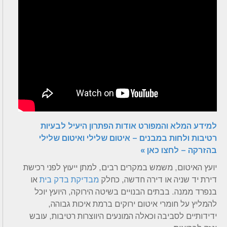
למידע המלא והמפורט אודות הפתרון היעיל לבעיות
רטיבות ולחות במבנים – איטום שלילי ואיטום שלילי
בהזרקה – לחצו כאן »
יועץ האיטום, משמש במקרים רבים, למתן ייעוץ לפני רכישת
דירת יד שניה או דירה חדשה, כחלק
מבדיקת בדק בית
או
בנפרד ממנה.
בבתים הבנויים בשיטה הירוקה, היועץ יוכל
להמליץ על חומרי איטום ירוקים ברמת איכות גבוהה,
ידידותיים לסביבה וכאלה המונעים היווצרות רטיבות, עובש