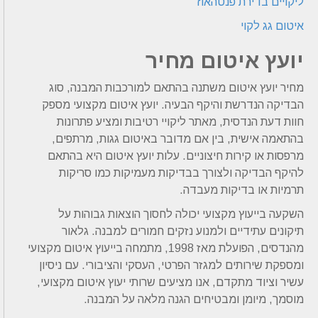
ליקויים בדירת פנטהאוז
איטום גג לקוי
יועץ איטום מחיר
מחיר יועץ איטום משתנה בהתאם למורכבות המבנה, סוג
הבדיקה הנדרשת והיקף הבעיה. יועץ איטום מקצועי מספק
חוות דעת הנדסית, מאתר ליקויי רטיבות ומציע פתרונות
בהתאמה אישית, בין אם מדובר באיטום גגות, מרתפים,
מרפסות או קירות חיצוניים. עלות יועץ איטום היא בהתאם
להיקף הבדיקה ולצורך בבדיקות מעמיקות כמו סריקות
תרמיות או בדיקות מעבדה.
השקעה בייעוץ מקצועי יכולה לחסוך הוצאות גבוהות על
תיקונים עתידיים ולמנוע נזקים חמורים למבנה. גלאור
מהנדסים, הפועלת מאז 1998, מתמחה בייעוץ איטום מקצועי
ומספקת שירותים למגזר הפרטי, העסקי והציבורי. עם ניסיון
עשיר וציוד מתקדם, אנו מציעים שרותי יעוץ איטום מקצועי,
מוסמך, מיומן ומבטיחים הגנה מלאה על המבנה.