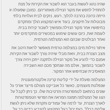
שהיה נהוג לעשות בעבר הוא לשבור את הקירות על מנת
להתחיל לחפש את מקור הנזילה מאחוריהם. כמובן שפעולה זו
הייתה כרוכה בהרבה לכלוך, רעש, נזקים לבית ועלויות בלתי
מבוטלות על תיקונים, בעוד איש המקצוע הולך ומתקדם
בחיפושיו אחר מקור הנזילה וממשיך לשבור קירות בבית.
לעומת זאת, כיום עושים שימוש במכשירים מתקדמים יותר
ואחד הבולטים שבהם הוא המצלמה הטרמית.
איתור נזילות מים במצלמה טרמית מאפשר לראות היטב את
מצב הצנרת בבית, וזאת מבלי שיהיה צורך לשבור את הקירות.
אמנם כדי להגיע אל מקור הנזילה ולתקנה ייתכן ויהיה צורך
לשבור בהמשך, אולם מה שנחסך מכם הוא השבירה
המאסיבית שבחיפוש אחר המקור.
המצלמה פועלת על ידי קליטת קרינה אלקטרומגנטית
שנפלטת מעצמים, כאשר כל אובייקט מצולם מייצר אורכי גל
שונים בהתאם לטמפרטורה והרטיבות שלו. כך ניתן לקבל על
הצג של המצלמה תמונה המראה את הפרשי הטמפרטורות
לאורך הצנרת, עד לרמה של עמודים ותקרות שלא ניתן לגשת
אליהם בכלל. כעת יכול בעל המקצוע להצביע בדיוק רב על