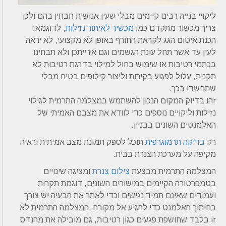
ליקויי בנייה רבים קיימים מבלי שעין אנושית תבחין בהם ולכן
צריך מכשור מתקדם כמו
מכשיר לאיתור נזילות
, לדוגמא:
הכנת איטום הגג לקראת החורף באופן לא מקצועי, לא יראה
לעין עד אשר תחל עונת הגשמים וגם אז ייתכן ולא תבחינו
בכתמי רטיבות או שימוש בחול למילוי בדרגת רטיבות לא
תקנית, עלול לפגוע בקירות וליצור קילופים בטיח מבלי
שתחשדו בכך.
זהו בדיוק המקום הנכון להשתמש במצלמה התרמית לגילוי
נזילות וליקויים נוספים כדי לוודא את מצבם האמיתי של
האלמנטים השונים בבניין.
רק
בדיקה תרמוגרפית
תוכל לספק תמונת מצב אמיתית וראיה
מקיפה על מערכת הצנרת בבית.
המצלמה התרמית מבצעת
צילום צנרת
ומציגה שינויים
בטמפרטורה הקיימים במישורים השונים, דוגמת תקרות
ועמודים שאינם תמיד נגישים וכדי לאתר את הבעיה יש צורך
בחיתוך האלמנט כדי להגיע אל מקורה. המצלמה התרמית לא
זו בלבד שחושפת פגעים כגון רטיבות, גם מובילה את מהנדס