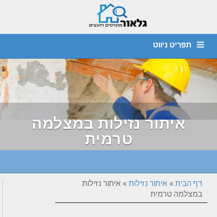
תפריט ניווט
מהנדס קונסטרוקציה
חוות דעת הנדסית
יועץ איטום
דף הבית
צור קשר
אודות
איתור נזילות
ביקורת מבנים
ליקויי בניה
איתור נזילות במצלמה
טרמית
דף הבית
»
איתור נזילות
»
איתור נזילות
במצלמה טרמית