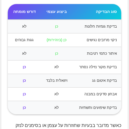
סוג הבדיקה
ביצוע עצמי
דורש מומחה
בדיקת גומיות חלונות
כן
לא
ניקוי מרזבים נגישים
כן (בזהירות)
גגות גבוהים
איתור כתמי רטיבות
כן
לא
בדיקת מקור נזילה נסתר
לא
כן
בדיקת איטום גג
ויזואלית בלבד
כן
אבחון סדקים במבנה
לא
כן
בדיקת שיפועים ותשתיות
לא
כן
כאשר מדובר בבעיות שחוזרות על עצמן או בסימנים לנזק