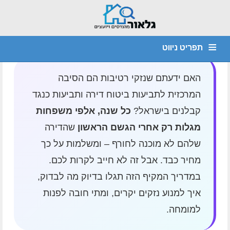
דף הבית
»
איך להכין דירה לעונת החורף: מדריך
למניעת נזקים והגנה מפני גשמים
תפריט ניווט
מהנדס קונסטרוקציה
חוות דעת הנדסית
יועץ איטום
דף הבית
האם ידעתם שנזקי רטיבות הם הסיבה
המרכזית לתביעות ביטוח דירה ותביעות כנגד
צור קשר
אודות
איתור נזילות
ביקורת מבנים
ליקויי בניה
קבלנים בישראל?
כל שנה, אלפי משפחות
מגלות רק אחרי הגשם הראשון
שהדירה
שלהם לא מוכנה לחורף – ומשלמות על כך
מחיר כבד. אבל זה לא חייב לקרות לכם.
במדריך המקיף הזה תגלו בדיוק מה לבדוק,
איך למנוע נזקים יקרים, ומתי חובה לפנות
למומחה.