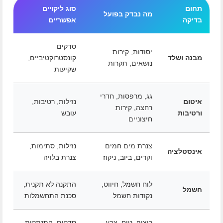
תחום
סוג ליקויים
מה נבדק בפועל
בדיקה
אפשריים
סדקים
יסודות, קירות
מבנה ושלד
קונסטרוקטיביים,
נושאים, תקרות
שקיעות
גג, מרפסות, חדרי
איטום
נזילות, רטיבות,
רחצה, קירות
ורטיבות
עובש
חיצוניים
צנרת מים חמים
נזילות, סתימות,
אינסטלציה
וקרים, ביוב, ניקוז
צנרת בלויה
לוח חשמל, חיווט,
התקנה לא תקנית,
חשמל
נקודות חשמל
סכנת התחשמלות
ריצוף, טיח, צבע,
סדקים, התנתקות,