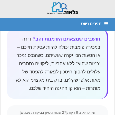
דף הבית
»
בדק בית לדירה במכירה פומבית: כל מה
שצריך לדעת לפני שרוכשים
תפריט ניווט
מהנדס קונסטרוקציה
חוות דעת הנדסית
יועץ איטום
דף הבית
חושבים שמצאתם הזדמנות זהב?
דירה
במכירה פומבית יכולה להיות עסקת חייכם –
צור קשר
אודות
איתור נזילות
ביקורת מבנים
ליקויי בניה
או הטעות הכי יקרה שעשיתם. כשהנכס נמכר
"כמות שהוא" ללא אחריות, ליקויים נסתרים
עלולים להפוך חיסכון לכאורה להפסד של
מאות אלפי שקלים. בדק בית מקצועי הוא לא
מותרות – הוא קו ההגנה היחיד שלכם.
זמן קריאה: 8 דקות
|
27 שנות ניסיון בביקורת מבנים
|