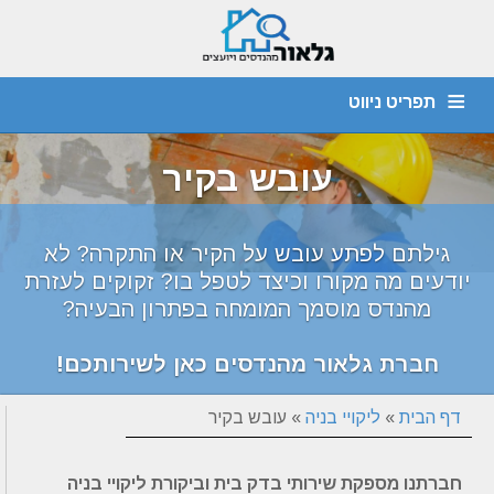
תפריט ניווט
מהנדס קונסטרוקציה
חוות דעת הנדסית
יועץ איטום
דף הבית
עובש בקיר
צור קשר
אודות
איתור נזילות
ביקורת מבנים
ליקויי בניה
גילתם לפתע עובש על הקיר או התקרה? לא
יודעים מה מקורו וכיצד לטפל בו? זקוקים לעזרת
מהנדס מוסמך המומחה בפתרון הבעיה?
חברת גלאור מהנדסים כאן לשירותכם!
דף הבית
»
ליקויי בניה
»
עובש בקיר
חברתנו מספקת שירותי בדק בית וביקורת ליקויי בניה