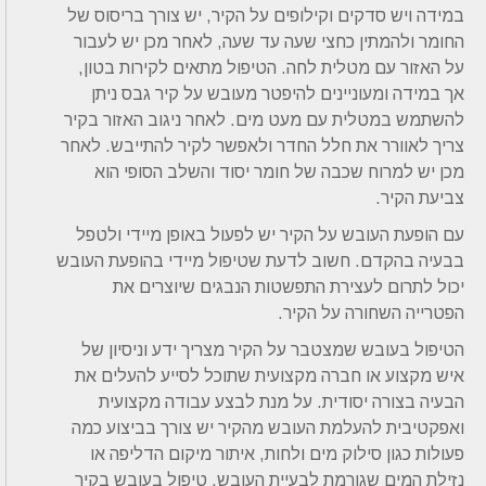
במידה ויש סדקים וקילופים על הקיר, יש צורך בריסוס של
החומר ולהמתין כחצי שעה עד שעה, לאחר מכן יש לעבור
על האזור עם מטלית לחה. הטיפול מתאים לקירות בטון,
אך במידה ומעוניינים להיפטר מעובש על קיר גבס ניתן
להשתמש במטלית עם מעט מים. לאחר ניגוב האזור בקיר
צריך לאוורר את חלל החדר ולאפשר לקיר להתייבש. לאחר
מכן יש למרוח שכבה של חומר יסוד והשלב הסופי הוא
צביעת הקיר.
עם הופעת העובש על הקיר יש לפעול באופן מיידי ולטפל
בבעיה בהקדם. חשוב לדעת שטיפול מיידי בהופעת העובש
יכול לתרום לעצירת התפשטות הנבגים שיוצרים את
הפטרייה השחורה על הקיר.
הטיפול בעובש שמצטבר על הקיר מצריך ידע וניסיון של
איש מקצוע או חברה מקצועית שתוכל לסייע להעלים את
הבעיה בצורה יסודית. על מנת לבצע עבודה מקצועית
ואפקטיבית להעלמת העובש מהקיר יש צורך בביצוע כמה
פעולות כגון סילוק מים ולחות, איתור מיקום הדליפה או
נזילת המים שגורמת לבעיית העובש, טיפול בעובש בקיר