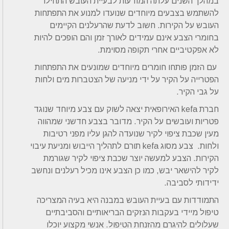
במהלך השנים עלתה המודעות לבעיית העובש התחילו
להשתמש בצבעים מיוחדים שנועדו למנוע את התפתחות
העובש על הקירות. חשוב לדעת שהרעלנים הקיימים
בחומרי הצבע אינם עמידים לאורך זמן והם הופכים להיות
לא אפקטיביים אחרי תקופה מסוימת.
עם הזמן פותחו חומרים מיוחדים שמונעים את התפתחות
הפטרייה על הקיר על ידי מניעה של הצטברות מים ולחות
על גבי הקיר.
חברת kefa האירופאית יצאה לשוק עם צבע מיוחד שנוגד
פטריות ועובשים על הקיר. מדובר בצבע חדשני שמהווה
מעין שכבת ציפוי לקיר שנועדה להגן עליו מפני רטיבות
ולחות. צבע מסוג kefa תורם לתהליך הייבוש ומניעת עיבוי
הקירות. הצבע למעשה יוצר שכבת ציפוי לקיר שגורמת
לקיר להישאר יבש, כמו כן הצבע אינו מכיל רעלנים ונחשב
ידידותי לסביבה.
התמודדות עם בעיית העובש במבנה היא בעיה המצריכה
טיפול מיידי בעקבות הנזקים הבריאותיים והסביבתיים
שעלולים להיגרם מהזנחת הטיפול. אנשי מקצוע יוכלו