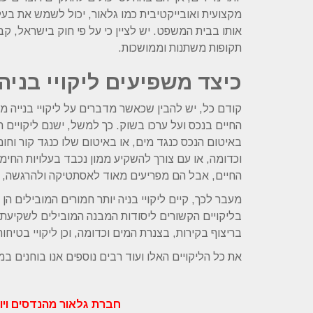
מקצועית ואובייקטיבית כמו גלאור, יכול לשמש את בעל
אותו בבית המשפט. יש לציין כי על פי חוק בישראל, קבל
תקופות משתנות וממושכות.
כיצד משפיעים ליקויי בניה
קודם כל, יש להבין שכאשר מדברים על ליקויי בנייה 
החיים בנכס ועל ערכו בשוק. כך למשל, ישנם ליקויים 
באיטום הנכס כנגד מים, או באיטום שלו כנגד קור וחו
וכדומה, או עם צורך להשקיע ממון נכבד בעלויות החימו
החיים, אבל הם מפריעים מאוד לאסתטיקה ולהרגשה, ל
מעבר לכך, קיים ליקויי בניה יותר חמורים המובילים ה
בליקויים הקשורים ליסודות המבנה המובילים לשקיעתם 
בריצוף בקירות, בצנרת המים וכדומה, וכן ליקויי בטיח
את כל הליקויים האלו ועוד רבים נוספים אנו בוחנים במ
חברת גלאור מהנדסים ויוע