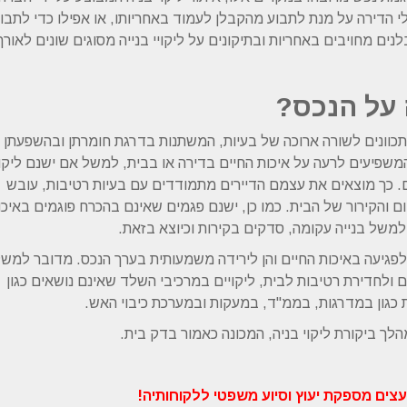
י הדירה על מנת לתבוע מהקבלן לעמוד באחריותו, או אפילו כדי לתבו
נים מחויבים באחריות ובתיקונים על ליקויי בנייה מסוגים שונים לאורך
 על הנכס?
מתכוונים לשורה ארוכה של בעיות, המשתנות בדרגת חומרתן ובהשפעתן 
המשפיעים לרעה על איכות החיים בדירה או בבית, למשל אם ישנם ליקו
ם. כך מוצאים את עצמם הדיירים מתמודדים עם בעיות רטיבות, עובש
ם והקירור של הבית. כמו כן, ישנם פגמים שאינם בהכרח פוגמים באיכו
משל בנייה עקומה, סדקים בקירות וכיוצא בזאת.
ן לפגיעה באיכות החיים והן לירידה משמעותית בערך הנכס. מדובר למש
ולחדירת רטיבות לבית, ליקויים במרכיבי השלד שאינם נושאים כגון
ות כגון במדרגות, בממ"ד, במעקות ובמערכת כיבוי האש.
הלך ביקורת ליקוי בניה, המכונה כאמור בדק בית.
צים מספקת יעוץ וסיוע משפטי ללקוחותיה!