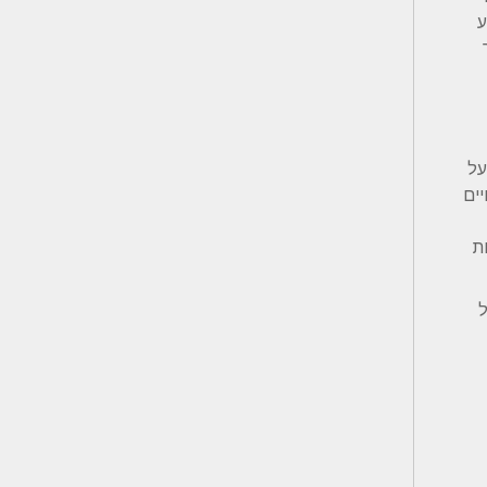
ע
על
יים
ת
ל