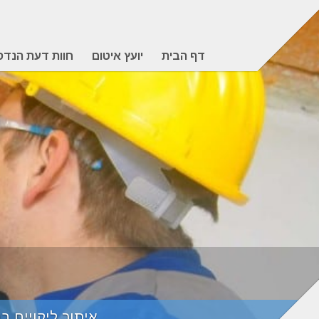
דף הבית
יועץ איטום
חוות דעת הנדס
איתור ליקויים ב