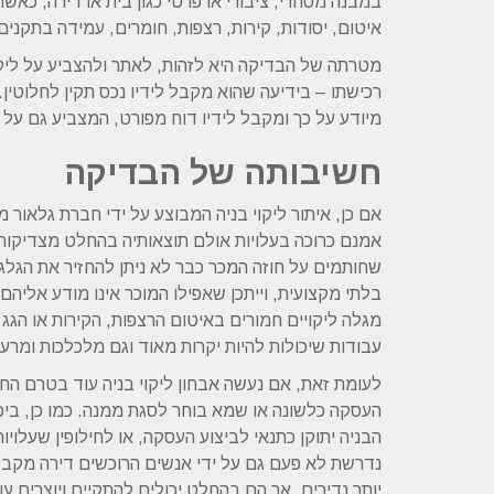
במבנה מסחרי, ציבורי או פרטי כגון בית או דירה, כא
איטום, יסודות, קירות, רצפות, חומרים, עמידה בתקנים
מטרתה של הבדיקה היא לזהות, לאתר ולהצביע על ליקו
רכישתו – בידיעה שהוא מקבל לידיו נכס תקין לחלוטין
מיודע על כך ומקבל לידיו דוח מפורט, המצביע גם על 
חשיבותה של הבדיקה
אם כן, איתור ליקוי בניה המבוצע על ידי חברת גלאור
אמנם כרוכה בעלויות אולם תוצאותיה בהחלט מצדיקות 
שחותמים על חוזה המכר כבר לא ניתן להחזיר את הגלגל 
בלתי מקצועית, וייתכן שאפילו המוכר אינו מודע אליהם
מגלה ליקויים חמורים באיטום הרצפות, הקירות או הגג 
עבודות שיכולות להיות יקרות מאוד וגם מלכלכות ומרעי
לעומת זאת, אם נעשה אבחון ליקוי בניה עוד בטרם הח
העסקה כלשונה או שמא בוחר לסגת ממנה. כמו כן, ביכ
הבניה יתוקן כתנאי לביצוע העסקה, או לחילופין שעלויות
נדרשת לא פעם גם על ידי אנשים הרוכשים דירה מקבלן
יותר נדירים, אך הם בהחלט יכולים להתקיים ויוצרים ע