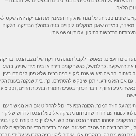
שר הדגש הוא על היבטים מסוימים במרכיבים הבסיסיים של המבנה –
 וכן הלאה.
יים שונים בבנייה, על מנת שהלקוח המזמין את הבדיקה יהיה שקט לג
. מאידך, במידה שאכן מתקלים ליקויים בניה במהלך הבדיקה, הלקוח
העבודות הנדרשות לתיקון, עלותן ומשמעותן.
 מהנדסים ויועצים, מאפשר לקבל תמונה מדויקת של מצב הנכס. בדיקה ז
את ההשקעה. כך למשל, כאשר קונים דירה או בית מיד שנייה, ברגע
לאחור. הבעיה היא שישנם ליקויי בניה רבים שלא ניתן לגלותם בעין
. גם אם הוא מודע, ייתכן שיבקש להסתירם. כך, בית שנקנה בעונת הקי
כאשר מגיע החורף, דבר הכרוך בפגיעה חמורה באיכות החיים, ובביצוע
שות.
תימה על חוזה המכר, הקונה המיועד יכול להחליט אם הוא ממשיך עם
ולתו לפנות עם הדוח שחברתנו מנפיקה אל בעל הנכס ולדרוש שליקוי
 התיקונים יופחתו ממחיר הנכס המבוקש. יש לציין כי ביקורת ליקוי בניה
, כלומר דירה חדשה יד ראשונה. אמנם בדירות חדשות הליקויים לרוב
וגמת נפש מרובה. במקרים אלו, איתור ליקוי בניה המבוצע על ידי חברה