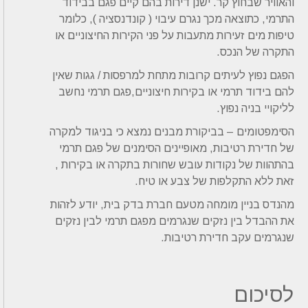
והאוויר שבחוץ קר. ישנן דירות בהם קיים פגם בבידוד
התרמי, כתוצאה מכך נגרם עיבוי ( קונדנסציה ), כלומר
טיפות מים זעירות מתעבות על פני הקירות החיצוניים או
התקרה של הנכס.
הפגם נפוץ לעיתים קרובות מתחת למרפסות / גגות שאין
להם בידוד תרמי או בקירות חיצוניים,פגם תרמי נחשב
לליקויי בניה נפוץ.
הסימפטומים – בביקורת מבנים נמצא כי בניגוד למקרה
של חדירת רטיבות, מאופיינים הסימנים של פגם תרמי
בהתהוות של נקודות עובש שחורות בתקרה או בקירות ,
זאת ללא התקלפות של צבע או טיח.
מהנדס בניין מומחה מטעם חברת בדק בית, יודע לזהות
את ההבדל בין נזקים שנגרמים מפגם תרמי לבין נזקים
שנגרמים עקב חדירת רטיבות.
לסיכום