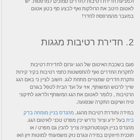
ולמניעת חדירת רטיבות לחדרים סמוכים למרפסות. יש
לאטום היטב את הרולקות ואף לבצע סף בטון אטום
במעבר מהמרפסת לחדר!
2. חדירת רטיבות מגגות
פגם בשכבת האיטום של הגג יגרום לחדירת רטיבות
לתקרות החדרים ואף להתפשטות כתמי רטיבות בקיר קירות
ותקרת חדרים שמצויים מתחת לגג. חשוב לציין כי באם הגג
שייך לרכוש המשותף, אזי על ועד הבית לטפל בגורם
הרטיבות , כלומר לאטום את הגג המשותף ולדאוג לתיקוני
טיח ושיקום התקרה שנפגעה.
במידה וחודרת רטיבות מהגג,
מהנדס בניין מומחה בדק
בית
בעל ידע וציוד נדרש יכין מפרט טכני לאיטום הגג.
מהנדס בניין וקונסטרוקציה צריך להכין גם מפרט / או
תוכנית חיזוקים במידה ונגרם נזק משמעותי למוטות זיון ו/או