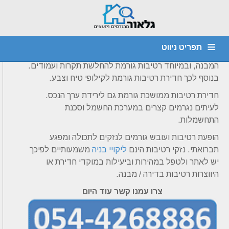
דף הבית
»
מאמרים
»
נזקי רטיבות
חדירת או קיום רטיבות במבנה גורמת לנזקים הבאים:
תפריט ניווט
רטיבות ממושכת גורמת לבלאי מואץ למוטות זיון והחלשת
המבנה, ובמיוחד רטיבות גורמת להחלשת תקרות ועמודים.
מהנדס קונסטרוקציה
חוות דעת הנדסית
יועץ איטום
דף הבית
בנוסף לכך חדירת רטיבות גורמת לקילופי טיח וצבע.
צור קשר
אודות
איתור נזילות
ביקורת מבנים
חדירת רטיבות ממושכת גורמת גם לירידת ערך הנכס.
ליקויי בניה
לעיתים נגרמים קצרים במערכת החשמל וסכנת
התחשמלות.
הופעת רטיבות ועובש גורמים לנזקים לתכולה ומפגע
תברואתי. נזקי רטיבות הינם
ליקויי בניה
משמעותיים לפיכך
יש לאתר ולטפל במהירות וביעילות במוקדי חדירת או
היווצרות רטיבות בדירה / מבנה.
צרו עמנו קשר עוד היום