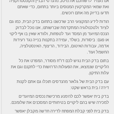
אנו נעמיד לרשותכם את מיטב מהנדסי הבניין והקונסטרוקציה
ואת שמאי המקרקעין המנוסים ביותר בתחום, כדי שאתם
תדעו בדיוק מה אתם רוכשים.
הודות לידע המקצועי הרב שרכשנו בתחום בדק הבית, כמו גם
לציוד ולטכנולוגיה המתקדמת שברשותנו, אנו נוכל לבדוק
הנכס המיועד מן המסד ועד לטפחות, ולוודא שאין בו אף ליקוי
או פגם: ביסודות, בשלד, עמידה בתקנות בנייה נגד רעידות
אדמה, עבודות האיטום, הבידוד, הריצוף, האינסטלציה,
החשמל ועוד.
בתום בדק הבית נגיש לכם דו"ח מסודר, המפרט את כל
הליקויים שנמצאו, את הפעולות הדרושות כדי לתקנם וגם את
עלות התיקון.
עם בדק הבית של גלאור מהנדסים תוכלו גם אתם לקנות
דירה / בית בראש שקט:
בדק בית יאפשר לכם להימנע מרכישת נכסים המיועדים
למכירה שיש בהם ליקויים בטיחותיים המסכנים את שלומכם.
בדק בית לפני קבלת המפתח לדירה חדשה מקבלן יאפשר