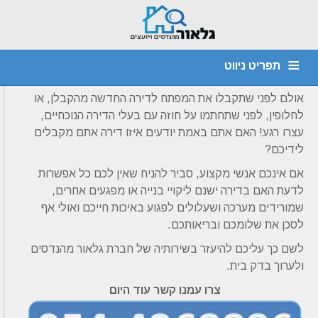
דף הבית
»
מאמרים
»
לקנות בית בראש שקט
בשעה טובה ומוצלחת הבנק אישר לכם את המשכנתא ואתם
תפריט ניווט
יכולים לקנות את הדירה עליה תמיד חלמתם.
אולם לפני שתקבלו את המפתח לדירה החדשה מהקבלן, או
מהנדס קונסטרוקציה
חוות דעת הנדסית
יועץ איטום
דף הבית
לחלופין, לפני שתחתמו על חוזה עם בעלי הדירה הנוכחיים,
צור קשר
אודות
איתור נזילות
ביקורת מבנים
עצרו רגע! האם אתם באמת יודעים איזו דירה אתם מקבלים
ליקויי בניה
לידיכם?
אם אינכם אנשי מקצוע, סביר להניח שאין לכם כל אפשרות
לדעת האם בדירה ישנם ליקויי בנייה או מפגעים אחרים,
שמורידים מערכה ושעלולים לפגוע באיכות חייכם ואולי אף
לסכן את שלומכם ובריאותכם.
לשם כך עליכם להיעזר בשירותיה של חברת גלאור מהנדסים
ולערוך בדק בית.
צרו עמנו קשר עוד היום