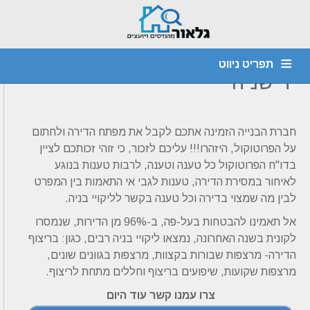
דף הבית
»
מאמרים
»
ייעוץ בנושא ליקויי בניה
ליקויים בדירות חדשות ובדירות
תפריט ניווט
יד שניה
מהנדס קונסטרוקציה
חוות דעת הנדסית
יועץ איטום
דף הבית
צור קשר
אודות
איתור נזילות
ביקורת מבנים
ליקויי בניה
חברת הבנייה הזמינה אתכם לקבל את מפתח הדירה ולחתום
על הפרוטוקול, היזהרו!!! עליכם לזכור, כי זוהי זכותכם לציין
בדו"ח הפרוטוקול כל טענה וטענה, לרבות טענות בנוגע
לאיחור במסירת הדירה, טענות לגבי אי התאמות בין המפרט
לבין מה שמצוי בדירה וכל טענה בקשר לליקויי בניה.
אל תאמינו להבטחות בעל-פה, ב-96% מן הדירות, שנמסרו
לקונית בשנה האחרונה, נמצאו ליקויי בניה רבים, כגון: בריצוף
הדירה- מרצפות שבורות בקצוות, מרצפות בגוונים שונים,
מרצפות שקועות, שיפועים בריצוף וחללים מתחת לריצוף.
צרו עמנו קשר עוד היום