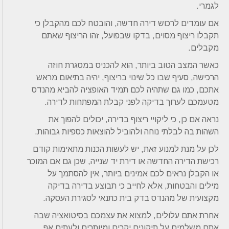
לגמרי.
אם עומדים לרכוש דירה חדשה, והובטח לכם מהקבלן כי
תקבלו ריצוף מסוים, בדקו שבפועל, זהו הריצוף שאתם
מקבלים.
כאשר המצב הטוב ביותר, הוא להכניס במסגרת חוזה
הרכישה, סעיף שבו כל שינוי בריצוף, יהיה בתיאום מראש
אתכם, כמו גם שתהיה לכם תמיד האופציה להביא מהנדס
מטעמכם לערוך בדיקה לפני קבלת המפתחות לדירה.
נראה אם כן, כי ליקויי ריצוף בדירה, יכולים להפוך את
השהות בה לבלתי נוחה ולהוביל להוצאות כספיות גבוהות.
לכן על מנת למנוע זאת, יש לעשות הכנות מתאימות קודם
רכישת הדירה החדשה או דירת יד שנייה, שכן גם אם המוכר
או הקבלן נראים לכם אמינים ביותר, אין להסתמך על
מילים והבטחות, אלא לחייב כי תבוצע בדירה בדיקה
מקצועית של מהנדס בדק בית כתנאי לסגירת העסקה.
אחרת אתם עלולים, למצוא את עצמכם בסיטואציה שבה
אתם משלמים על תיקונים יקרים ומיותרים ולעתים אף