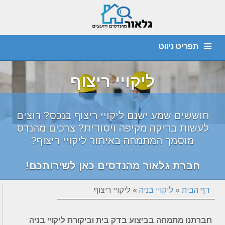
תפריט ניווט
מהנדס קונסטרוקציה
חוות דעת הנדסית
יועץ איטום
דף הבית
ליקויי ריצוף
צור קשר
אודות
איתור נזילות
ביקורת מבנים
ליקויי בניה
חוששים שמע ישנם ליקויי ריצוף בנכס? רוצים
לעשות בדיקה מקיפה ויסודית? צרכים מהנדס
מוסמך המתמחה באיתור ליקויי ריצוף?
חברת גלאור מהנדסים כאן לשירותכם!
דף הבית
»
ליקויי בניה
»
ליקויי ריצוף
חברתנו מתמחה בביצוע בדק בית וביקורת ליקויי בניה