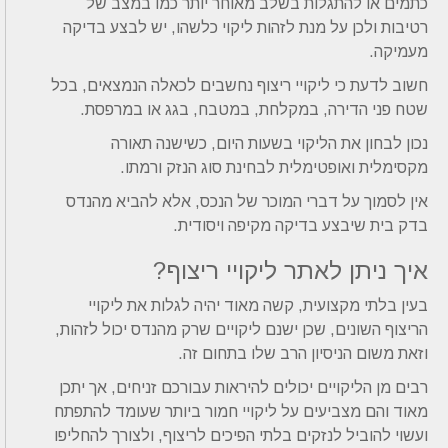
כתמים או להתגלות בשלב מאוחר יותר כמו במצב של
רטיבות ולכן על מנת לזהות ליקוי כלשהו, יש לבצע בדיקה
מעמיקה.
חשוב לדעת כי ליקויי ריצוף נחשבים לכאלה הנמצאים, בכל
שטח פני הדירה, במקלחת, במטבח, בגג או במרפסת.
נכון לבחון את הליקוי בשעות היום, כשישנה תאורה
מקסימלית ואופטימלית לבחינת סוג הנזק ורמתו.
אין לסמוך על דברי המוכר של הנכס, אלא להביא מהנדס
בדק בית שיבצע בדיקה מקיפה ויסודית.
איך ניתן לאתר ליקויי ריצוף?
בעין בלתי מקצועית, קשה מאוד יהיה לגלות את ליקויי
הריצוף השונים, שכן ישנם ליקויים שרק מהנדס יכול לזהות,
וזאת משום הניסיון הרב שלו בתחום זה.
רבים מן הליקויים יכולים להיראות עבורכם זניחים, אך יתכן
מאוד והם מצביעים על ליקויי חמור ביותר שעומד להתפתח
ועשוי להוביל לנזקים בלתי הפיכים לריצוף, ולצורך להחליפו