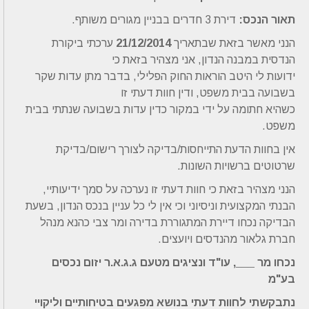
תאור הנכס:
דירת 3 חדרים בבניין מגורים משותף.
הנני מאשר בזאת שבתאריך
21/12/2014
ערכתי ביקורת
הנדסית במבנה הנדון, אני מצהיר בזאת כי
ידועות לי היטב הוראות החוק הפלילי, בדבר מתן עדות שקר
בשבועה בבית משפט, ודין חוות דעתי זו
כשהיא חתומה על ידי במקור כדין עדות בשבועה שנתתי בבית
משפט.
אין בחוות הדעת התייחסות/בדיקה לצורך רישום/בדיקת
שרטוטים ברשויות השונות.
הנני מצהיר בזאת כי חוות דעתי זו נערכה על סמך ידיעותיי,
הבנתי המקצועית וניסיוני וכי אין לי כל עניין בנכס הנדון, בשעת
הבדיקה נכחו דיירת המתגוררת בדירה ומר צבי כהנא מנהל
חברת גלאור מהנדסים ויועצים.
נכחו מר ___, עו"ד ונציגים מטעם ג.ג.א.ר יזום נכסים
בע"מ
נתבקשתי לחוות דעתי בנושא מפגעים בטיחותיים וליקויי