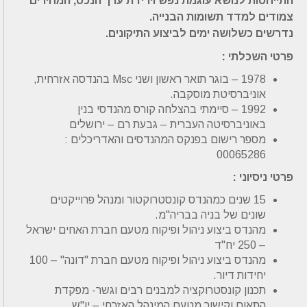
התייחסות לנושא עוגמת נפש וירידת ערך הנכס, המחירים
צמודים למדד תשומות הבנייה.
נדרשים כשלושה ימים לביצוע התיקונים.
פרטי השכלתי :
1978 – בוגר תואר ראשון ושני Msc בהנדסה אזרחית,
אוניברסיטת מוסקבה.
1992 – סיימתי בהצלחה קורס מהנדסי בנין
באוניברסיטה העברית – גבעת רם – ירושלים
מספר רישום בפנקס המהנדסים והאדריכלים :
00065286
פרטי ניסיוני :
15 שנים כמהנדס קונסטרוקטור ומנהל פרוייקטים
שונים של בניה בבריה"מ.
מהנדס ביצוע ניהול ופיקוח מטעם חברת האחים ישראל
– 250 יח"ד
מהנדס ביצוע ניהול ופיקוח מטעם חברת "דונה" – 100
יחידות דיור.
תכנון קונסטרוקציה למבנים רבים וגשר- מפקדת
התאום וקישור מטעם המינהל האזרחי – יו"ש.