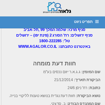
דף הבית
»
חוות דעת הנדסית
»
חוות דעת
נגדית – 21.12.14
תפריט ניווט
גלאור מהנדסים ויועצים בע"מ
סניף מרכז: שלמה המלך 99 ,תל-אביב
מהנדס קונסטרוקציה
חוות דעת הנדסית
יועץ איטום
דף הבית
סניף ירושלים: רח' הסורג 2 (פינת יפו) – ירושלים
1800-222285 :'טל
צור קשר
אודות
איתור נזילות
ביקורת מבנים
ליקויי בניה
WWW.AGALOR.CO.IL :באינטרנט כתובתנו
חוות דעת מומחה
שם המזמין:
ג.ג.א.ר יזום נכסים בע"מ
הביקורת תאריך:
21/12/2014
כתובת:
רח' ניסן 24/6
נושא הביקורת:
חוות דעת נגדית בנושא טענות לליקויי בנייה.
שם המהנדס הבודק:
ב. סדצקי.