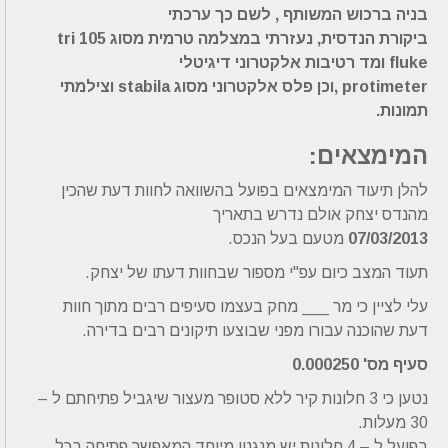
בניה ברכוש המשותף , לשם כך ערכתי
ביקורת הנדסית, נעזרתי במצלמה טרמית מסוג 105 tri
fluke ומד רטיבות אלקטרוני דיגיטלי
protimeter ,וכן פלס אלקטרוני מסוג stabila וצילמתי
תמונות.
המימצאים:
להלן תיעוד המימצאים בפועל בהשוואה לחוות דעת שהכין
מהנדס יצחק אולם נדרש בתאריך
07/03/2013
מטעם בעל הנכס.
תעוד המצב כיום עפ"י מספור שבחוות דעתו של יצחק.
עלי לציין כי מר ___ מחק בעצמו סעיפים רבים מתוך חוות
דעת שהוכנה עבורו מפני שבוצעו תיקונים רבים בדירה.
סעיף מס' 0.000250
נטען כי 3 חלונות קיר ללא סטופר מעצור שיגביל פתיחתם ל –
30 מעלות.
בפועל ל – 4 חלונות יש מנגנון מיוחד המאפשר פתיחה בכל