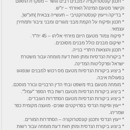
* תכנון קונסטרוקציה למבנים רבים וגשר – מפקדת התאום
וקישור מטעם המינהל האזרחי – יו"ש.
* בדיקה וייעוץ קונסטרוקטיבי – תעשייה צבאית )תע"ש(.
* תכנון ופיקוח על הקמת מבני מגורים ומבני ציבור ותמחירן
עצמאי.
* פיקוח צמוד מטעם היזם מזרחי אליהו – 45 יח"ד.
* שיקום מבנים כולל מבנים מסוכנים.
* תכנון והוצאות היתריי בנייה.
* ביקורות הנדסיות ומתן חוות דעת מומחה עבור משטרת
ישראל ופרקליטות המדינה.
* ביצוע ביקורות הנדסיות מטעם מס רכוש למבנים שנפגעו
בפעולות איבה.
* מומחה מטעם בתי משפט ובתי הדין הרבניים ובורר מוסכם.
* ביצוע ביקורות הנדסיות מטעם רשת בתי הספר "עמל".
* ביצוע ביקורות הנדסיות מטעם הסתדרות העובדים.
* ייעוץ ופיקוח הנדסי בפרויקטים שונים- מועצה מקומית כפר
שמריהו.
* ייעוץ הנדסי ותכנון קונסטרוקציה – הסתדרות המורים.
* ביצוע ביקורת הנדסית ומתן חוות דעת מומחה עבור רשות