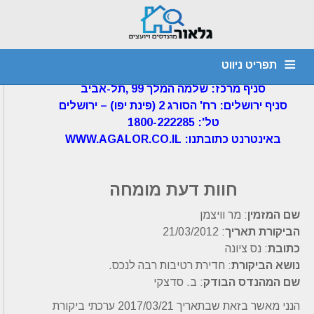
דף הבית
»
חוות דעת הנדסית
»
חוות דעת –
לרכוש משותף
תפריט ניווט
גלאור מהנדסים ויועצים בע"מ
סניף מרכז: שלמה המלך 99 ,תל-אביב
מהנדס קונסטרוקציה
חוות דעת הנדסית
יועץ איטום
דף הבית
סניף ירושלים: רח' הסורג 2 (פינת יפו) – ירושלים
1800-222285 :'טל
צור קשר
אודות
איתור נזילות
ביקורת מבנים
ליקויי בניה
WWW.AGALOR.CO.IL :באינטרנט כתובתנו
חוות דעת מומחה
שם המזמין
: מר וויצמן
הביקורת תאריך
: 21/03/2012
כתובת
: נס ציונה
נושא הביקורת
: חדירת רטיבות רבה לנכס.
שם המהנדס הבודק
: ב. סדצקי
הנני מאשר בזאת שבתאריך 2017/03/21 ערכתי ביקורת