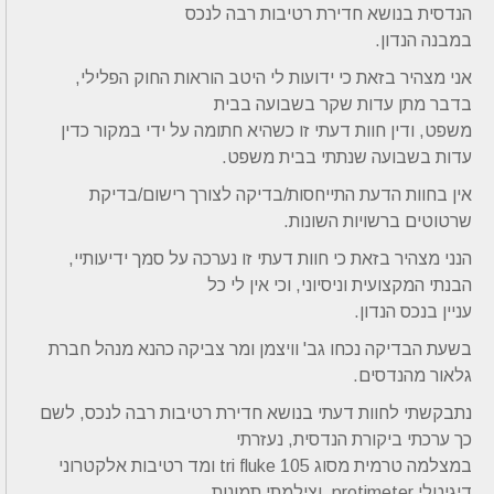
הנדסית בנושא חדירת רטיבות רבה לנכס
במבנה הנדון.
אני מצהיר בזאת כי ידועות לי היטב הוראות החוק הפלילי,
בדבר מתן עדות שקר בשבועה בבית
משפט, ודין חוות דעתי זו כשהיא חתומה על ידי במקור כדין
עדות בשבועה שנתתי בבית משפט.
אין בחוות הדעת התייחסות/בדיקה לצורך רישום/בדיקת
שרטוטים ברשויות השונות.
הנני מצהיר בזאת כי חוות דעתי זו נערכה על סמך ידיעותיי,
הבנתי המקצועית וניסיוני, וכי אין לי כל
עניין בנכס הנדון.
בשעת הבדיקה נכחו גב' וויצמן ומר צביקה כהנא מנהל חברת
גלאור מהנדסים.
נתבקשתי לחוות דעתי בנושא חדירת רטיבות רבה לנכס, לשם
כך ערכתי ביקורת הנדסית, נעזרתי
במצלמה טרמית מסוג 105 tri fluke ומד רטיבות אלקטרוני
דיגיטלי protimeter ,וצילמתי תמונות.