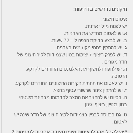
תיקונים נדרשים בדחיפות:
איטום חיצוני :
יש לפנות מילוי אדנית.
א.יש לאטום מחדש את האדניות.
ב. יש לבצע בדיקת הצפה ל – 72 שעות.
ג. יש להתקין פתחי ניקוז מים באדנית .
ד. יש לפרק ריצוף + יציקות בטון שצמודות לקיר חיצוני של
חדר מגורים .
ה. יש לחפור ולחשוף את האלמנטים החודרים לקרקע
הרטובה.
ו. יש לאטום את תחתית הקירות החיצוניים החודרים לקרקע.
ז. יש להתקין צינור שרשורי עטוף בחצץ.
ח. בסיום יש להחזיר את המצב לקדמותו מבחינת משטחי
בטון מזויין, ריצוף וגינון.
ט. גם בכניסה לבניין בצמידות לקיר חיצוני של חדר שינה יש
לאטום.
* יש לקבל מקבלן איטום מיומן תעודת אחריות למינימום 7