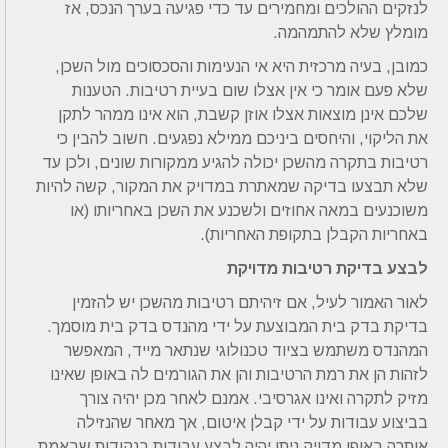
לנזקים ההולכים ומחמירים עד כדי פגיעה בערך הנכס, אז
מומלץ שלא להתמהמה.
כמובן, בעיה מרכזית היא אי הנעימות והסכסוכים מול השכן,
שלא פעם אומר כי אין אצלו שום בעיית רטיבות. הטענות
שלכם אינן מוצאות אצלו אוזן קשבת, הוא אינו ממהר לתקן
את הליקוי, והיחסים ביניכם ממילא נפגעים. חשוב להבין כי
רטיבות בתקרה מהשכן יכולה להגיע ממקורות שונים, ולכן עד
שלא תבצעו בדיקה שמאתרת במדויק את המקור, קשה להיות
משוכנעים במאה אחוזים ולשכנע את השכן באחריותו (או
באחריות הקבלן בתקופת האחריות).
לבצע בדיקת רטיבות מדויקת
לאור האמור לעיל, אם זיהיתם רטיבות מהשכן יש להזמין
בדיקת בדק בית המבוצעת על ידי מהנדס בדק בית מוסמך.
המהנדס משתמש בציוד טכנולוגי שנתאר מייד, המאפשר
לזהות הן את רמת הרטיבות והן את הגורמים לה באופן שאינו
מזיק לתקרה ואינו אגרסיבי. אמנם לאחר מכן יהיה צורך
בביצוע עבודות על ידי קבלן איטום, אך מאחר שהנזילה
אותרה באופן מדויק ניתן יהיה לבצע עבודות בנקודות שבאמת