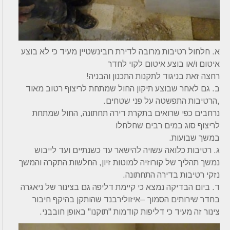
א. חלחול רטיבות מרובה לדירת רובינשטיין מעיד כי לא בוצע
איטום ו/או בוצע איטום לקוי לחדר
רחצה זאת בניגוד לתקנות התכנון והבניה!
ב. גם לאחר שבוצע תיקון החול שמתחת לריצוף רטוב מאוד
,הרטיבות התפשטה על פני שטחים.
נרחבים כפי שרואים בתקרת דירה תחתונה, החול שמתחת
לריצוף סוג במים רבים שחלחלו
במשך שבועות.
ג. רטיבות כלואה עשויה להישאר עד כשנתיים ועד לייבוש
נמשך תהליך של קורוזיה למוטות זיון, החלשות התקרה והמשך
נזקי רטיבות בדירה התחתונה.
ד. ביום הבדיקה נמצא כי קיימת דליפה גם בצינור של ניאגרה
בחדר שירותים הסמוך –איזולירבנד שהותקן בהיקף חיבור
צינור זה מעיד כי דליפות קודמות "תוקנו" באופן חובבני.