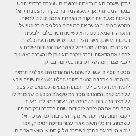
ייתכן שאתם רואים רטיבות מהשכנים שניכרת בכתמי עובש
בנקודה מסוימת, אך למעשה מדובר בנקודת הצטברות של
רטיבות כאשר את הנקודות האחרות אינכם יכולים לראות.
המכשיר הזה "מרגיש" את הרטיבות בכל מקום רלוונטי על
התקרה. דוגמא נוספת היא כשישנו חשד בלבד לבעיית
רטיבות מהשכן, אשר מצידו מכחיש שישנה בעיה כלשהי.
במקרה זה, הפרוטימטר יכול לאשר את החשדות שלכם או
להפיג את הדאגות, ובכל מקרה הוא נותן לנו הערכה ראשונית
לגבי עצם קיומה של רטיבות במקום הנבדק.
מכשיר נוסף בו עשוי להשתמש המהנדס הינו מצלמה תרמית.
זהו מכשיר מתקדם הנעזר באור שנפלט מעצמים שונים ויודע
להמיר את הקרניים לכדי תמונה המופיעה ככתמים של צבע
על המצלמה. המהנדס מכיר את סקאלת הצבעים שאומרת לו
על מצב הרטיבות והטמפרטורה באזור המצולם. כאשר
מחדירים את המצלמה לנקודות שונות בתקרה ובקירות ניתן
לקבל תמונה מדויקת של מקור הרטיבות וגם הערכה של
עוצמתה. זהו כלי חשוב מאוד עבור בדיקת רטיבות, מפני
שהוא מייתר את הצורך בשבירה של קירות או הוצאת אריחים