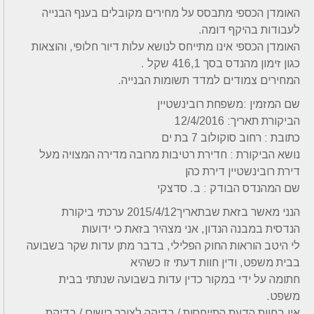
האומדן הכספי מתבסס על מחירים מקובלים בענף הבנייה
לעבודות בהיקף דומה.
האומדן הכספי אינו מתייחס לנושא עלות דיור חלופי, והוצאות
כגון זימון מהנדס בסך 416,1 שקל .
המחירים צמודים למדד תשומות הבנייה.
שם המזמין :משפחת רובינשטיין
הביקורת תאריך: 12/4/2016
כתובת : רחוב סוקולוב 7 בת ים
נושא הביקורת : חדירת רטיבות מרובה מדירה המצויה מעל
דירת רובינשטיין דירת כהן
שם המהנדס הבודק : ב. סדצקי
הנני מאשר בזאת שבתאריך2015/4/12 ערכתי ביקורת
הנדסית במבנה הנדון, אני מצהיר בזאת כי ידועות
לי היטב הוראות החוק הפלילי, בדבר מתן עדות שקר בשבועה
בבית משפט, ודין חוות דעתי זו כשהיא
חתומה על ידי במקור כדין עדות בשבועה שנתתי בבית
משפט.
אין בחוות הדעת התייחסות / בדיקה לצורך רישום / בדיקת