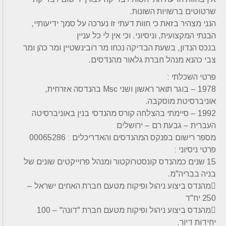
שרטוטים ברשויות השונות.
הנני מצהיר בזאת כי חוות דעתי זו נערכה על סמך ידיעותיי,
הבנתי המקצועית, וניסיוני. וכי אין לי כל עניין
בנכס הנדון, בשעת הבדיקה נכחו מר רובינשטיין ומר כהן ומר
צבי כהנא מנהל חברת גלאור מהנדסים.
פרטי השכלתי :
1978 – בוגר תואר ראשון ושני Msc בהנדסה אזרחית,
אוניברסיטת מוסקבה.
1992 – סיימתי בהצלחה קורס מהנדסי בנין באוניברסיטה
העברית – גבעת רם – ירושלים
מספר רישום בפנקס המהנדסים והאדריכלים : 00065286
פרטי ניסיוני :
15 שנים כמהנדס קונסטרוקטור ומנהל פרוייקטים שונים של
בניה בבריה"מ.
מהנדס ביצוע ניהול ופיקוח מטעם חברת האחים ישראל –
250 יח"ד
מהנדס ביצוע ניהול ופיקוח מטעם חברת "דונה" – 100
יחידות דיור.