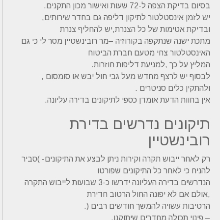
בסיום בדיקת הצפה ל-72 שעות ואישור מכון התקנים.
יש לזמן אינסטלטור לתיקון דליפה גם בחדר שירותים,
ובדיקת אטימות של כל הצנרת,יש להחליף צנרת
מתכת ישנה שנתקפה בקורוזיה –מר רובינשטיין מסר לי כי גם
האינסטלטור צחי מטעם חברת הביטוח
המליץ על כך ,למניעת דליפות חוזרות.
לבסוף יש לרצף מחדש מעל גבי חול יבש או סומסום ,
ולהתקין כלים סניטרים .
אין בחוות הדעת אומדן כספי לתיקונים בדירה עליונה.
תיקונים נדרשים בדירת
רובינשטיין
רק לאחר ייבוש תקרה וקירות ניתן לבצע את התיקונים- )סביר
להניח כי לאחר כל התיקונים שפורטו
הנדרשים בדירה העליונה ידרשו כ-3 שבועות לייבוש התקרה
,אולם אם לא יפונה החול הרטוב חדירת
הרטיבות עשויה להמשך חודשים רבים (.
– פינוי תכולה מחדרים שיתוקנו.