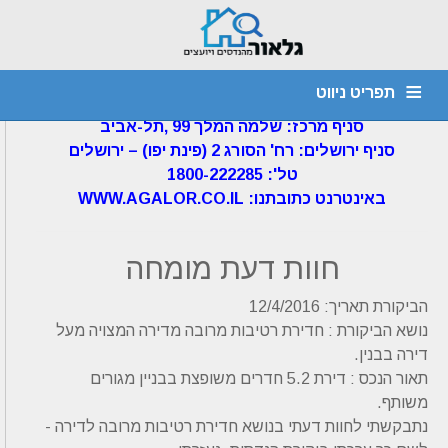
דף הבית
»
חוות דעת הנדסית
»
חוות דעת –
חדירת רטיבות מהשכנים – 12/4/16
תפריט ניווט
גלאור מהנדסים ויועצים בע"מ
סניף מרכז: שלמה המלך 99 ,תל-אביב
מהנדס קונסטרוקציה
חוות דעת הנדסית
יועץ איטום
דף הבית
סניף ירושלים: רח' הסורג 2 (פינת יפו) – ירושלים
1800-222285 :'טל
צור קשר
אודות
איתור נזילות
ביקורת מבנים
ליקויי בניה
WWW.AGALOR.CO.IL :באינטרנט כתובתנו
חוות דעת מומחה
הביקורת תאריך: 12/4/2016
נושא הביקורת : חדירת רטיבות מרובה מדירה המצויה מעל
דירה בבנין.
תאור הנכס : דירת 5.2 חדרים משופצת בבניין מגורים
משותף.
נתבקשתי לחוות דעתי בנושא חדירת רטיבות מרובה לדירה -