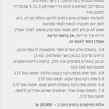
נפגעות מכוניות בעת המעבר בין שני המפלסים.
בנוסף לכך השיפועים אינם כדרישות תקן 5,11,3 שבמדריך
לתכנון חניה
להערכתי הפגמים אינם ניתנים לתיקון בעלות סבירה. ניתן
לזמן יועץ תחבורה לנסות לאתר פתרונות
שאם לא כן ניתן לזמן שמאי מקרקעין מוסמך לצורך אומדן
ירידת ערך הדירות,
אין בחוות הדעת
אומדן כספי לפגם זה.
3.8. במפלס עליון חסרים תפרי התפשטות לרצפת הבטון.
קיימים סדקים בבטון בשני המפלסים. כמו כן
הבטון באזורים מסוימים אינו חלק. קיימות בליטות ושקעים.
תמונות מס' 163-169.
4.8. חסר פתח מכסה ניקוז בקומה עליונה. תמונה מס' 171.
5.8.פתח ניקוז נוסף שקוע. תמונה מס' 170
6.8. מכסה פתח ניקוז במפלס תחתון פגום. תמונה מס' 172.
7.8. חספוס שאינו אחיד ושיפועים שאינם אחידים לרמפה ..
תמונה מס' 173.
עלות התיקונים בחניון הינה כ – 20,000 ₪