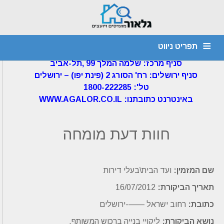
דף הבית
»
חוות דעת הנדסית
»
חוות דעת
הנדסית – ביקורת רכוש משותף – 16/07/12
תפריט ניווט
גלאור מהנדסים ויועצים בע"מ
סניף מרכז: שלמה המלך 99 ,תל-אביב
מהנדס קונסטרוקציה
חוות דעת הנדסית
יועץ איטום
דף הבית
סניף ירושלים: רח' הסורג 2 (פינת יפו) – ירושלים
1800-222285 :'טל
צור קשר
אודות
איתור נזילות
ביקורת מבנים
ליקויי בניה
WWW.AGALOR.CO.IL :באינטרנט כתובתנו
חוות דעת מומחה
שם המזמין:
ועד הבית\בעלי דירות
תאריך הביקורת:
16/07/2012
כתובת:
רחוב ישראל ——-ירושלים
נושא הביקורת:
ליקויי בנייה ברכוש המשותף.