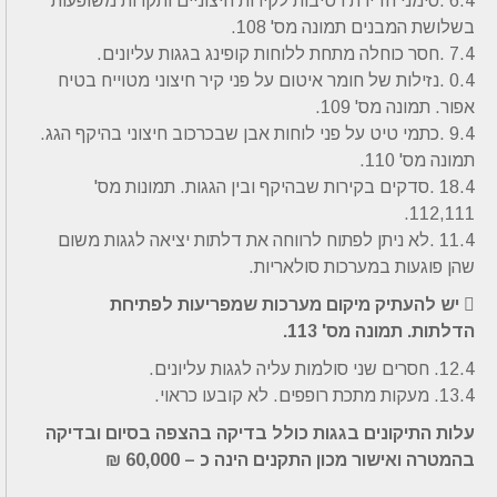
6.4 .סימני חדירת רטיבות לקירות חיצוניים ותקרות משופעות
בשלושת המבנים תמונה מס' 108.
7.4 .חסר כוחלה מתחת ללוחות קופינג בגגות עליונים.
0.4 .נזילות של חומר איטום על פני קיר חיצוני מטוייח בטיח
אפור. תמונה מס' 109.
9.4 .כתמי טיט על פני לוחות אבן שבכרכוב חיצוני בהיקף הגג.
תמונה מס' 110.
18.4 .סדקים בקירות שבהיקף ובין הגגות. תמונות מס'
112,111.
11.4 .לא ניתן לפתוח לרווחה את דלתות יציאה לגגות משום
שהן פוגעות במערכות סולאריות.
 יש להעתיק מיקום מערכות שמפריעות לפתיחת
הדלתות. תמונה מס' 113.
12.4. חסרים שני סולמות עליה לגגות עליונים.
13.4. מעקות מתכת רופפים. לא קובעו כראוי.
עלות התיקונים בגגות כולל בדיקה בהצפה בסיום ובדיקה
בהמטרה ואישור מכון התקנים הינה כ – 60,000 ₪