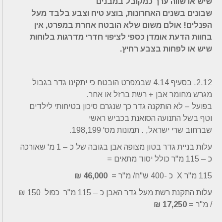
שיש או שווה ערך כמקובל במבנים
שבונים בשנים האחרונות, בוצע טיח וצבע בלבד מעל
הפנלים! אולם משום שלא הובטח אחרת במפרט
, אין
בחוות הדעת אומדן כספי לציפוי חדרי מדרגות בלוחות
שיש או לפחות בצבע רחיץ.
2.12. בסעיף 4.14 שבמפרט הובטח כי יתקינו גדר בגבול
מגרש מחומר אבן + רשת ברזל או אחר.
בפועל – לא הותקנה גדר כך שנגרם סיכון בטיחותי לילדים
וטף בשל התנועה הסואנת בכביש ראשי
שברחוב שרי ישראל, . תמונות מס' 198,199.
עלות בניית גדר בטון מצופה אבן בגובה של כ – 1 מ' שאורכה
כ – 115 מ"ר כולל יסוד מתאים =
115 מ"ר X כ -400 ש"ח/ מ"ר =
46,000 ₪
עלות התקנת רשת מעל גדר האבן כ – 115 מ"ר כפול 150 ₪
/ מ"ר =
17,250 ₪