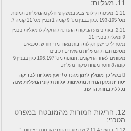
11. מעליות:
1.11. מעיכות וקילופי צבע במשקופי חלק מהמעליות. תמונות
מס' 193-195 ,כגון בבנין מס' 9 קומה 1 ובניין מס' 11 קומה 7.
2.11. בעת ביצוע הביקורת ההנדסית התקלקלו מעליות בבניין
9 ומעלית בבניין 11.
נמסר לי כי ישנן תקלות רבות מאוד מדי חודש. טכנאים
מטעם חברת המעליות משאירים רכיבים
מעוותים לאחר התיקונים. תמונות מס' 196,197 כגון בבניין 9
קומה 8 וחסר מפתח פיקוד מעלית.
 בשל כך מומלץ לזמן מהנדס / יועץ מעליות לבדיקה
יסודית ומתן הנחיות מתאימות. עלות תיקוני המעליות אינה
נכללת בחוות הדעת.
12. חריגות חמורות מהמובטח במפרט
הטכני:
1.12. בסעיף 2.11.4 שבמפרט הטכני הובטח כי ציטוט:
"