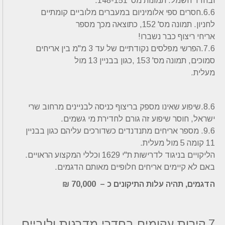
ובחדר חשמל. תמונות מס' 148-151.
6.6.חסרים ספי אלומיניום במעברים מלוביים קומתיים
לחניון. תמונה מס' 152, כתוצאה מכך מספר
אריחי ריצוף כבר נשברו!
7.6.הפרשי מפלסים נקודתיים של עד 3 מ"מ בין אריחים
סמוכים, תמונה מס' 153 ,כגון בבניין 13 מול
מעלית.
8.6.שיפוע שאינו מספק בריצוף כניסה לבניינים מרחוב שרי
ישראל, חוסר שיפוע זה גורם לחדירת מי גשמים.
9.6. מספר אריחים מתנדנדים כשדורכים עליהם כגון בבניין
11 קומה 5 מול מעלית.
הליקויים בניגוד לדרישות ת"י 1629 וכללי המקצוע הראויים.
באם לא קיימים אריחים חלופיים מאותם הדגמים.
הדגמים, תהיה עלות התיקונים כ – 70,000 ₪
7.קירות עקומים בחדרי מדרגות ולוביים