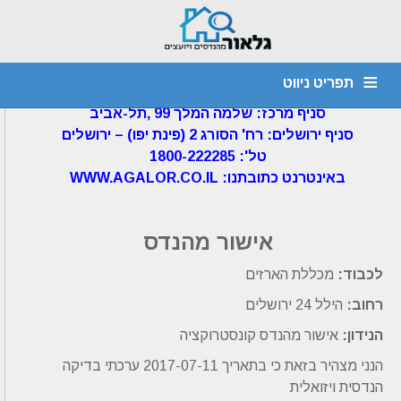
דף הבית
»
חוות דעת הנדסית
»
אישור מהנדס
– תקרה מונמכת – 11/7/2017
תפריט ניווט
גלאור מהנדסים ויועצים בע"מ
סניף מרכז: שלמה המלך 99 ,תל-אביב
מהנדס קונסטרוקציה
חוות דעת הנדסית
יועץ איטום
דף הבית
סניף ירושלים: רח' הסורג 2 (פינת יפו) – ירושלים
1800-222285 :'טל
צור קשר
אודות
איתור נזילות
ביקורת מבנים
ליקויי בניה
WWW.AGALOR.CO.IL :באינטרנט כתובתנו
אישור מהנדס
לכבוד:
מכללת הארזים
רחוב:
הילל 24 ירושלים
הנידון:
אישור מהנדס קונסטרוקציה
הנני מצהיר בזאת כי בתאריך 2017-07-11 ערכתי בדיקה
הנדסית ויזואלית